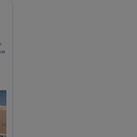
n
eas