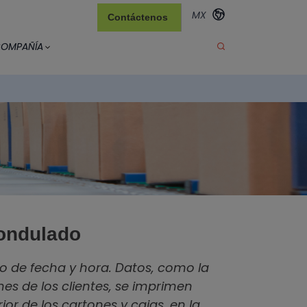
MX
Contáctenos
OMPAÑÍA
 ondulado
lo de fecha y hora. Datos, como la
es de los clientes, se imprimen
or de los cartones y cajas, en la