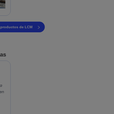
s productos de LCM
jas
ta
 en