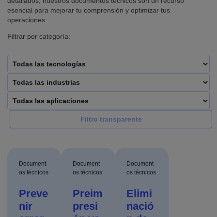
detallados, nuestros documentos técnicos son un recurso
esencial para mejorar tu comprensión y optimizar tus
operaciones.
Filtrar por categoría:
Filtro transparente
Document
Document
Document
os técnicos
os técnicos
os técnicos
Preve
Preim
Elimi
nir
presi
nació