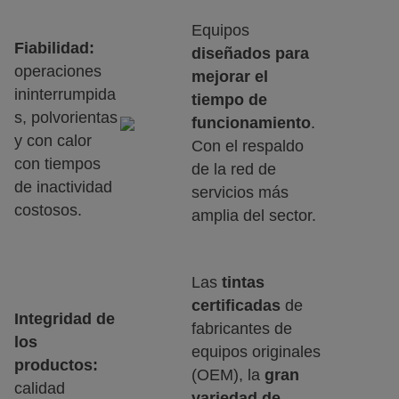
Equipos
Fiabilidad:
diseñados para
operaciones
mejorar el
ininterrumpida
tiempo de
s, polvorientas
funcionamiento
.
y con calor
Con el respaldo
con tiempos
de la red de
de inactividad
servicios más
costosos.
amplia del sector.
Las
tintas
certificadas
de
Integridad de
fabricantes de
los
equipos originales
productos:
(OEM), la
gran
calidad
variedad de