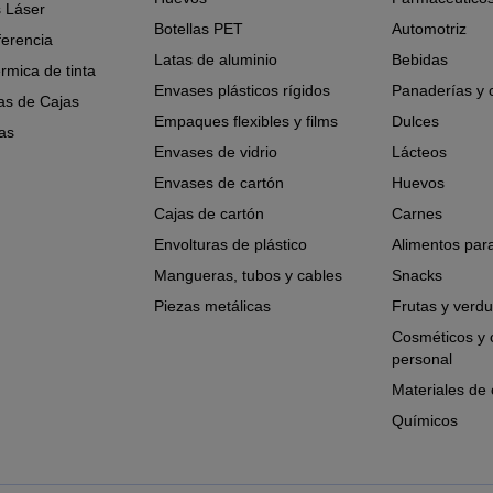
 Láser
Botellas PET
Automotriz
ferencia
Latas de aluminio
Bebidas
érmica de tinta
Envases plásticos rígidos
Panaderías y 
as de Cajas
Empaques flexibles y films
Dulces
as
Envases de vidrio
Lácteos
Envases de cartón
Huevos
Cajas de cartón
Carnes
Envolturas de plástico
Alimentos par
Mangueras, tubos y cables
Snacks
Piezas metálicas
Frutas y verdu
Cosméticos y 
personal
Materiales de 
Químicos