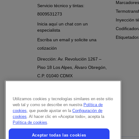
Marcadores
Servicio técnico y tintas:
Termotrans
8009531273
Inyección t
Inicia aquí un chat con un
Codificador
especialista
Etiquetador
Escriba un email y solicite una
cotización
Dirección: Av. Revolución 1267 –
Piso 18 Los Alpes, Álvaro Obregón,
C.P. 01040 CDMX
Le atendemos en todo México
Síganos en:
Utilizamos cookies y tecnologías similares en este sitio
web tal y como se describe en nuestra
Política de
cookies
, que puede ajustar en la
Configuración de
cookies
. Al hacer clic en «Aceptar todo», acepta la
Política de cookies
.
Aceptar todas las cookies