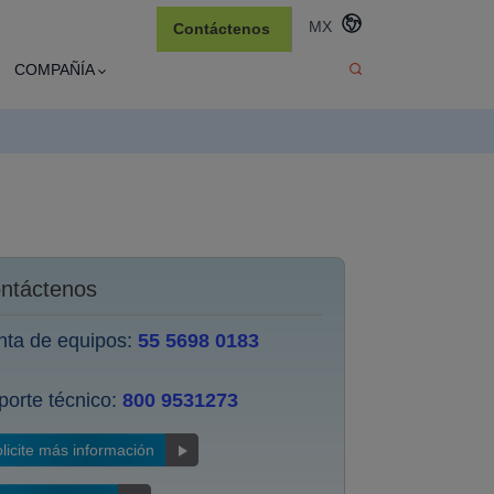
MX
Contáctenos
COMPAÑÍA
ntáctenos
nta de equipos:
55 5698 0183
porte técnico:
800 9531273
licite más información