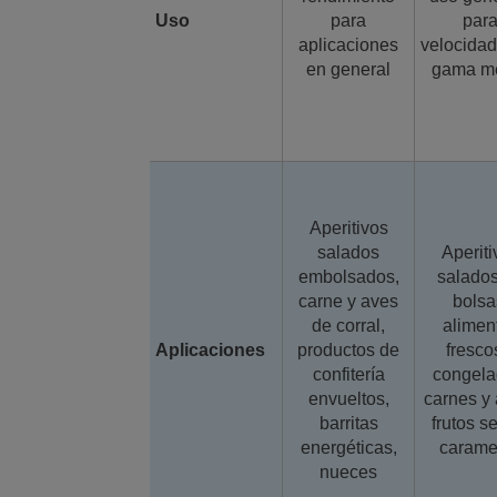
Uso
para
par
aplicaciones
velocida
en general
gama m
Aperitivos
salados
Aperiti
embolsados,
salado
carne y aves
bolsa
de corral,
alimen
Aplicaciones
productos de
fresco
confitería
congela
envueltos,
carnes y 
barritas
frutos s
energéticas,
carame
nueces