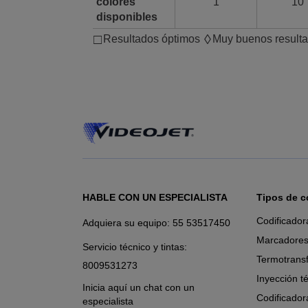
colores
1
10
disponibles
□
◊
Resultados óptimos
Muy buenos result
HABLE CON UN ESPECIALISTA
Tipos de c
Codificador
Adquiera su equipo:
55 53517450
Marcadores
Servicio técnico y tintas:
Termotrans
8009531273
Inyección t
Inicia aquí un chat con un
Codificador
especialista