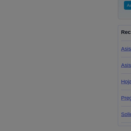
As
Rec
Asis
Asis
Hoj
Pre
Soli