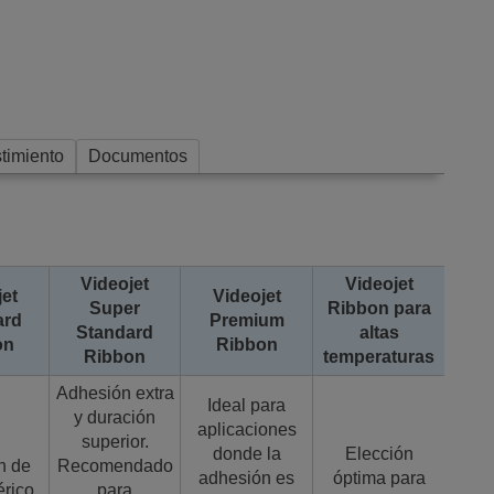
timiento
Documentos
Videojet
Videojet
jet
Videojet
Super
Ribbon para
ard
Premium
Standard
altas
on
Ribbon
Ribbon
temperaturas
Adhesión extra
Ideal para
y duración
aplicaciones
superior.
donde la
Elección
n de
Recomendado
adhesión es
óptima para
érico
para