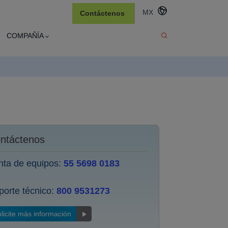
MX
Contáctenos
COMPAÑÍA
ntáctenos
nta de equipos:
55 5698 0183
porte técnico:
800 9531273
licite más información