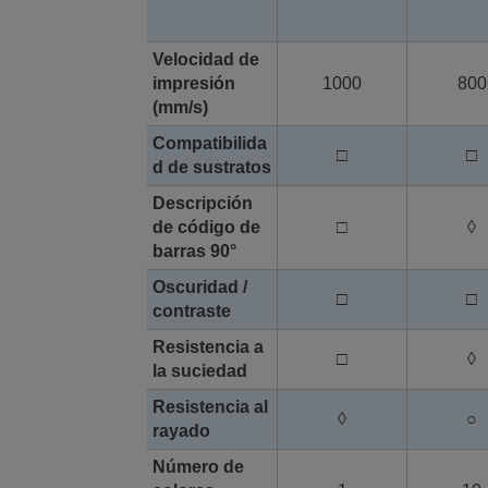
Velocidad de
impresión
1000
800
(mm/s)
Compatibilida
□
□
d de sustratos
Descripción
de código de
□
◊
barras 90°
Oscuridad /
□
□
contraste
Resistencia a
□
◊
la suciedad
Resistencia al
◊
○
rayado
Número de