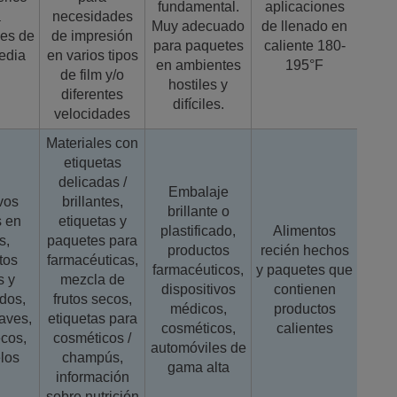
fundamental.
aplicaciones
a
necesidades
Muy adecuado
de llenado en
des de
de impresión
para paquetes
caliente 180-
edia
en varios tipos
en ambientes
195°F
de film y/o
hostiles y
diferentes
difíciles.
velocidades
Materiales con
etiquetas
delicadas /
Embalaje
vos
brillantes,
brillante o
s en
etiquetas y
plastificado,
Alimentos
s,
paquetes para
productos
recién hechos
tos
farmacéuticas,
farmacéuticos,
y paquetes que
s y
mezcla de
dispositivos
contienen
dos,
frutos secos,
médicos,
productos
aves,
etiquetas para
cosméticos,
calientes
ecos,
cosméticos /
automóviles de
los
champús,
gama alta
información
sobre nutrición