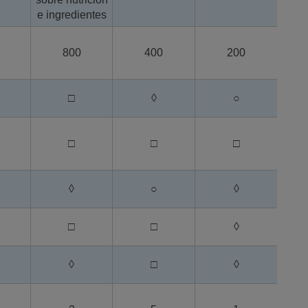
e ingredientes
800
400
200
□
◊
○
□
□
□
◊
○
◊
□
□
◊
◊
□
◊