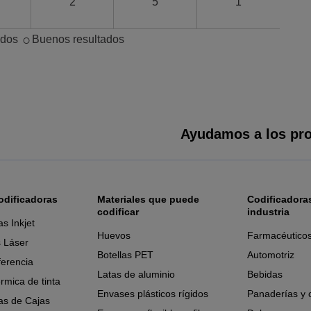
2
5
1
○
ados
Buenos resultados
Ayudamos a los pro
odificadoras
Materiales que puede
Codificadoras
codificar
industria
as Inkjet
Huevos
Farmacéutico
 Láser
Botellas PET
Automotriz
ferencia
Latas de aluminio
Bebidas
érmica de tinta
Envases plásticos rígidos
Panaderías y 
as de Cajas