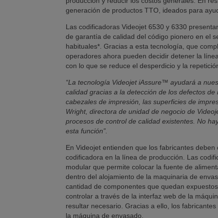
producción y reducir los costos generales. En re
generación de productos TTO, ideados para ayudar
Las codificadoras Videojet 6530 y 6330 presentan
de garantía de calidad del código pionero en el 
habituales*. Gracias a esta tecnología, que compl
operadores ahora pueden decidir detener la línea
con lo que se reduce el desperdicio y la repetici
“La tecnología Videojet iAssure™ ayudará a nues
calidad gracias a la detección de los defectos de
cabezales de impresión, las superficies de impres
Wright, directora de unidad de negocio de Videoj
procesos de control de calidad existentes. No h
esta función”.
En Videojet entienden que los fabricantes deben d
codificadora en la línea de producción. Las codi
modular que permite colocar la fuente de aliment
dentro del alojamiento de la maquinaria de envas
cantidad de componentes que quedan expuestos e
controlar a través de la interfaz web de la máqui
resultar necesario. Gracias a ello, los fabricante
la máquina de envasado.