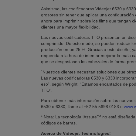
Asimismo, las codificadoras Videojet 6530 y 6330
grosores sin tener que aplicar una configuración
ahora para imprimir sobre los films que tengan ci
clientes una mayor flexibilidad.
Las nuevas codificadoras TTO presentan un diseñ
comprimido. De este modo, se pueden reducir los
producción en un 25 %. Gracias a este diseño, ya
requerida a la hora de intentar mejorar la mala c
que se desgastasen los cabezales de forma prem
“Nuestros clientes necesitan soluciones que ofrez
Las nuevas codificadoras 6530 y 6330 incorporan 
eso”, según Wright. “Estamos encantados de pode
TTO”.
Para obtener más información sobre las nuevas c
6530 o 6330, llame al +52 55 5698 0183 o
www.v
* Nota: La tecnología iAssure™ no está diseñada 
códigos de barras.
Acerca de Videojet Technologies: