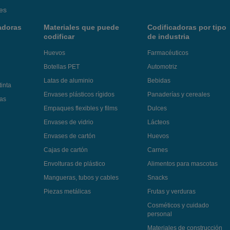
es
adoras
Materiales que puede
Codificadoras por tipo
codificar
de industria
Huevos
Farmacéuticos
Botellas PET
Automotriz
Latas de aluminio
Bebidas
tinta
Envases plásticos rígidos
Panaderías y cereales
jas
Empaques flexibles y films
Dulces
Envases de vidrio
Lácteos
Envases de cartón
Huevos
Cajas de cartón
Carnes
Envolturas de plástico
Alimentos para mascotas
Mangueras, tubos y cables
Snacks
Piezas metálicas
Frutas y verduras
Cosméticos y cuidado
personal
Materiales de construcción