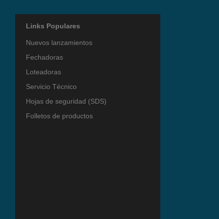
Links Populares
Nuevos lanzamientos
Fechadoras
Loteadoras
Servicio Técnico
Hojas de seguridad (SDS)
Folletos de productos