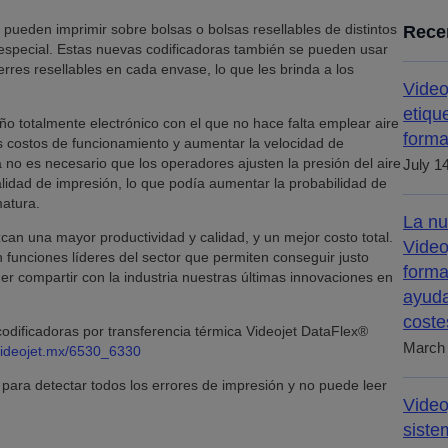
 pueden imprimir sobre bolsas o bolsas resellables de distintos
Rece
 especial. Estas nuevas codificadoras también se pueden usar
erres resellables en cada envase, lo que les brinda a los
Video
etiqu
o totalmente electrónico con el que no hace falta emplear aire
forma
 costos de funcionamiento y aumentar la velocidad de
 no es necesario que los operadores ajusten la presión del aire
July 1
alidad de impresión, lo que podía aumentar la probabilidad de
atura.
La nu
can una mayor productividad y calidad, y un mejor costo total.
Video
funciones líderes del sector que permiten conseguir justo
forma
r compartir con la industria nuestras últimas innovaciones en
ayuda
coste
odificadoras por transferencia térmica Videojet DataFlex®
March 
ideojet.mx/6530_6330
para detectar todos los errores de impresión y no puede leer
Video
siste