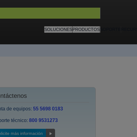
SOLUCIONES
PRODUCTOS
SOPORTE
RECUR
ntáctenos
ta de equipos:
55 5698 0183
orte técnico:
800 9531273
licite más información