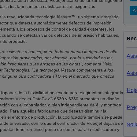
spuesta a esta necesidad, Videojet acaba de lanzar su siguiente
 a los fabricantes a satisfacer estas exigencias.
As
 la revolucionaria tecnología iAssure™, un sistema integrado
sector que detecta automáticamente defectos de impresión
ementa a los procesos de control de calidad existentes, los
 cuando se detectan varios defectos de impresión habituales,
Rec
ón de producto.
tros clientes a conseguir en todo momento imágenes de alta
Asis
 impresión provocados, por ejemplo, por la suciedad en los
ión irregulares o las arrugas en las cintas”, comenta Heidi
et Technologies. “La tecnología iAssure complementa a los
Asis
ay ninguna otra codificadora TTO en el mercado que ofrezca
Hoj
isponer de la flexibilidad necesaria para elegir cómo integrar la
ficadoras Videojet DataFlex® 6530 y 6330 presentan un diseño
ación con el controlador, o bien independiente de él y montada
Pre
ado. Para aquellos fabricantes que desean disminuir la
n el entorno de producción, la codificadora también se puede
na de envasado, con lo que el controlador de Videojet dejaría de
Soli
s pueden tener un único punto de control para la codificadora y