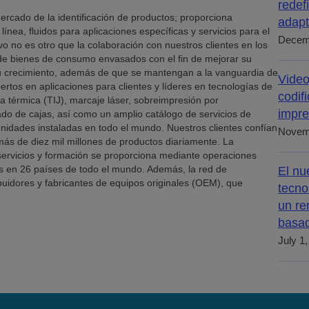
redef
ercado de la identificación de productos; proporciona
adapt
ínea, fluidos para aplicaciones específicas y servicios para el
Decem
vo no es otro que la colaboración con nuestros clientes en los
 de bienes de consumo envasados con el fin de mejorar su
su crecimiento, además de que se mantengan a la vanguardia de
Video
rtos en aplicaciones para clientes y líderes en tecnologías de
codif
nta térmica (TIJ), marcaje láser, sobreimpresión por
impre
ado de cajas, así como un amplio catálogo de servicios de
nidades instaladas en todo el mundo. Nuestros clientes confían
Novem
 más de diez mil millones de productos diariamente. La
, servicios y formación se proporciona mediante operaciones
 en 26 países de todo el mundo. Además, la red de
El nu
ibuidores y fabricantes de equipos originales (OEM), que
tecno
un re
basad
July 1