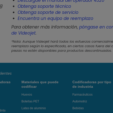
Descargue el manual del operador 4320
ng
Obtenga soporte técnico
Obtenga soporte de servicio
Encuentra un equipo de reemplazo
Para obtener más información,
póngase en con
de Videojet
.
*Nota: Aunque Videojet hará todos los esfuerzos comercialm
reemplazo según lo especificado, en ciertos casos fuera del c
piezas no estén disponibles para productos descontinuados.
lientes
adoras
Materiales que puede
Codificadoras por tipo
codificar
de industria
Huevos
Farmacéuticos
Botellas PET
Automotriz
Latas de aluminio
Bebidas
tinta