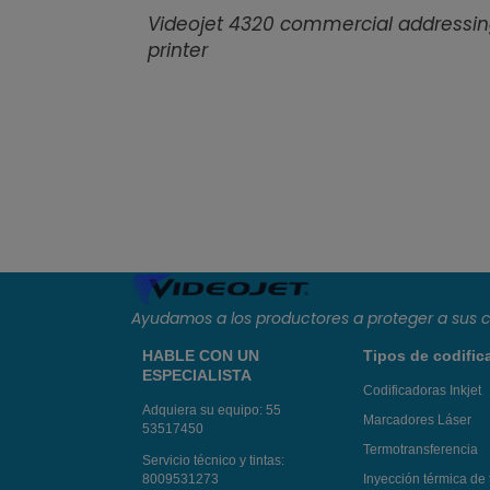
Videojet 4320 commercial addressi
printer
Ayudamos a los productores a proteger a sus c
HABLE CON UN
Tipos de codific
ESPECIALISTA
Codificadoras Inkjet
Adquiera su equipo:
55
Marcadores Láser
53517450
Termotransferencia
Servicio técnico y tintas:
8009531273
Inyección térmica de 