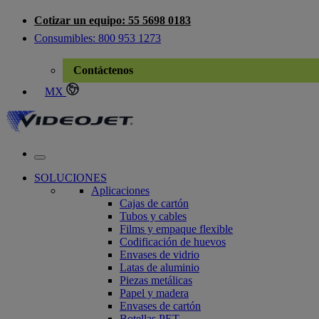
Skip
Cotizar un equipo: 55 5698 0183
to
Consumibles: 800 953 1273
content
Contáctenos
MX
México
SOLUCIONES
Aplicaciones
Cajas de cartón
Tubos y cables
Films y empaque flexible
Codificación de huevos
Envases de vidrio
Latas de aluminio
Piezas metálicas
Papel y madera
Envases de cartón
Botellas PET