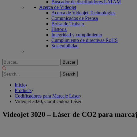
Buscador de distribuidores LATAM
Acerca de Videojet
Acerca de Videojet Technologies
Comunicados de Prensa
Bolsa de Trabajo
Historia
Integridad y cumplimiento
Cumplimiento de directivas RoHS
Sostenibilidad
Buscar
Por:
Inicio
›
Products
›
Codificadores para Marcaje Láser
›
Videojet 3020, Codificadora Láser
Videojet 3020 – Láser de CO2 para marcaj