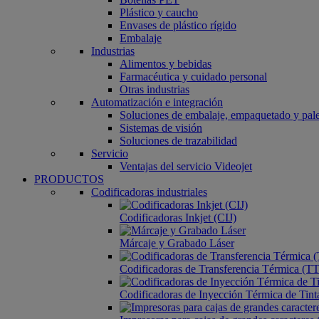
Plástico y caucho
Envases de plástico rígido
Embalaje
Industrias
Alimentos y bebidas
Farmacéutica y cuidado personal
Otras industrias
Automatización e integración
Soluciones de embalaje, empaquetado y pale
Sistemas de visión
Soluciones de trazabilidad
Servicio
Ventajas del servicio Videojet
PRODUCTOS
Codificadoras industriales
Codificadoras Inkjet (CIJ)
Márcaje y Grabado Láser
Codificadoras de Transferencia Térmica (T
Codificadoras de Inyección Térmica de Tinta