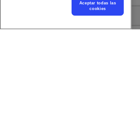
de onda del láser
μm
Aceptar todas las
cookies
Opciones de distancia
100 mm (3,93”) a 200
focal
mm (7,87”)
Espacio máximo de
72 x 115 mm (2,83” x
marcaje
4,53”)
Conectividad de E/S
Conexión por cable
estándar
Interfaz del usuario
Panel táctil
Funcionamiento con
No
aire comprimido
Descargue hoja de especificaciones
Ventajas
Aplicaciones
Recursos