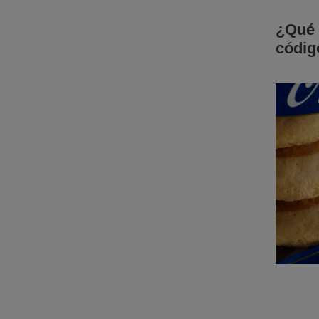
¿Qué 
código