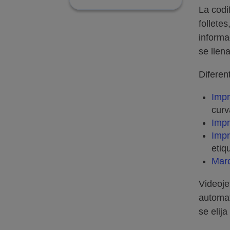
La codi
follete
informa
se llen
Diferen
Impr
curv
Impr
Imp
etiq
Marc
Videoje
automat
se elij