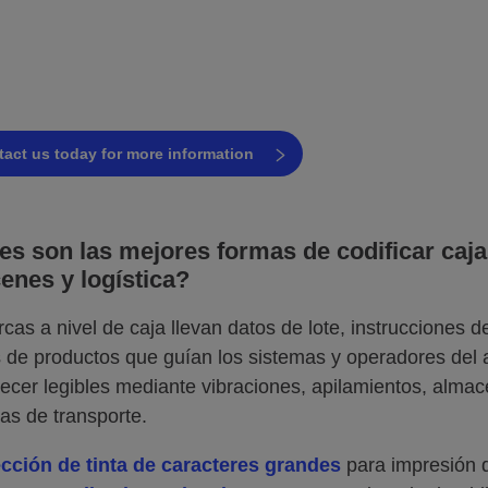
sabes qué tecnología de programación es la
ases?
oding experts are ready to assist!
act us today for more information
es son las mejores formas de codificar cajas
enes y logística?
cas a nivel de caja llevan datos de lote, instrucciones 
s de productos que guían los sistemas y operadores de
cer legibles mediante vibraciones, apilamientos, almac
ias de transporte.
cción de tinta de caracteres grandes
para impresión d