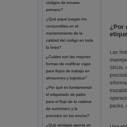
códigos de envase
primario?
¿Qué papel juegan los
¿Por 
consumibles en el
etiqu
mantenimiento de la
calidad del código en toda
la línea?
Las lín
¿Cuáles son las mejores
manejan
formas de codificar cajas
SKUs, m
para flujos de trabajo en
precisi
almacenes y logística?
informa
¿Por qué es fundamental
trazabi
el etiquetado de palés
operac
para el flujo de la cadena
packs, 
de suministro y la
precisión en los envíos?
¿Qué ventajas aporta un
Una est