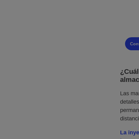
¿No 
env
Our c
Cont
¿Cuál
almac
Las mar
detalle
permane
distanc
La inye