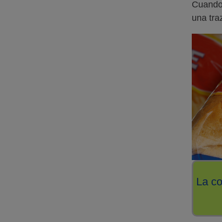
Cuando 
una tra
La co