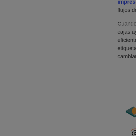
impres
flujos d
Cuando 
cajas a
eficien
etiquet
cambian