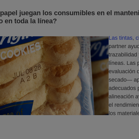
papel juegan los consumibles en el manteni
 en toda la línea?
Las tintas
,
c
partner ayud
trazabilidad
líneas. Las
evaluación 
secado— apo
adecuados p
alineación a
el rendimie
los material