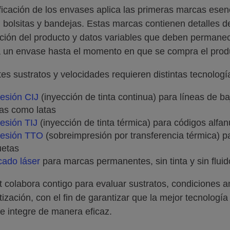
ficación de los envases aplica las primeras marcas esencia
s, bolsitas y bandejas. Estas marcas contienen detalles 
ción del producto y datos variables que deben permane
a un envase hasta el momento en que se compra el prod
tes sustratos y velocidades requieren distintas tecnologí
esión CIJ
(inyección de tinta continua) para líneas de baj
as como latas
esión TIJ
(inyección de tinta térmica) para códigos alfa
resión TTO
(sobreimpresión por transferencia térmica) pa
uetas
ado láser
para marcas permanentes, sin tinta y sin fluid
t colabora contigo para evaluar sustratos, condiciones a
ización, con el fin de garantizar que la mejor tecnologí
a e integre de manera eficaz.