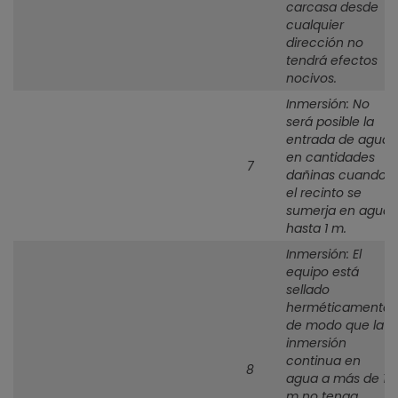
carcasa desde
cualquier
dirección no
tendrá efectos
nocivos.
Inmersión: No
será posible la
entrada de agua
en cantidades
7
dañinas cuando
el recinto se
sumerja en agua
hasta 1 m.
Inmersión: El
equipo está
sellado
herméticamente
de modo que la
inmersión
continua en
8
agua a más de 1
m no tenga