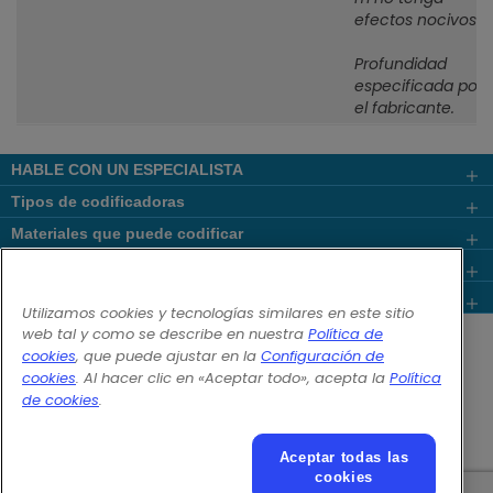
efectos nocivos.
Profundidad
especificada por
el fabricante.
HABLE CON UN ESPECIALISTA
Tipos de codificadoras
Materiales que puede codificar
Codificadoras por tipo de industria
Links Populares
Utilizamos cookies y tecnologías similares en este sitio
Follow us on:
web tal y como se describe en nuestra
Política de
cookies
, que puede ajustar en la
Configuración de
cookies
. Al hacer clic en «Aceptar todo», acepta la
Política
© 2026 Videojet Technologies Inc.
de cookies
.
Política de privacidad
Política de cookies
Configuración de cookies
Renuncia de responsabilidad
Aceptar todas las
Empleos y ofertas laborales
cookies