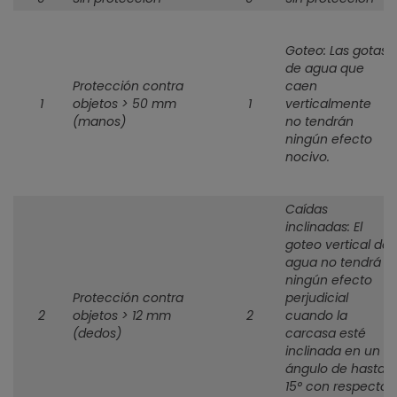
Goteo: Las gotas
de agua que
Protección contra
caen
1
objetos > 50 mm
1
verticalmente
(manos)
no tendrán
ningún efecto
nocivo.
Caídas
inclinadas: El
goteo vertical de
agua no tendrá
ningún efecto
Protección contra
perjudicial
2
objetos > 12 mm
2
cuando la
(dedos)
carcasa esté
inclinada en un
ángulo de hasta
15° con respecto