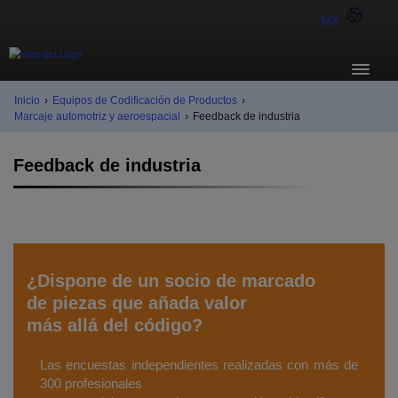
MX
Inicio
›
Equipos de Codificación de Productos
›
Marcaje automotriz y aeroespacial
›
Feedback de industria
Feedback de industria
¿Dispone de un socio de marcado
de piezas que añada valor
más allá del código?
Las encuestas independientes realizadas con más de
300 profesionales