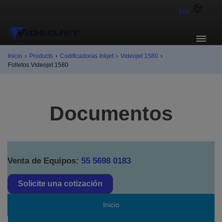
MX
Inicio
›
Products
›
Codificadoras Inkjet
›
Videojet 1580
›
Folletos Videojet 1580
Documentos
Venta de Equipos:
55 5698 0183
Solicite una cotización
Inicio