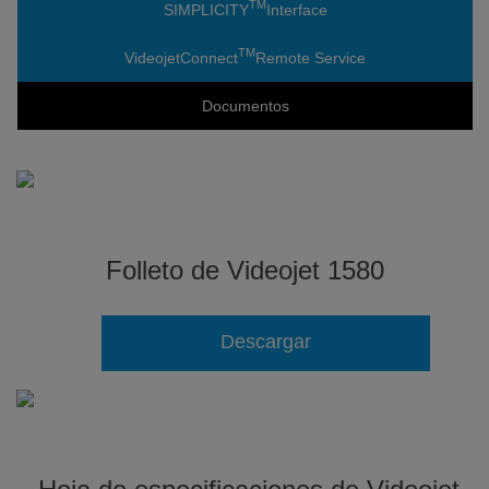
TM
SIMPLICITY
Interface
TM
VideojetConnect
Remote Service
Documentos
Folleto de Videojet 1580
Descargar