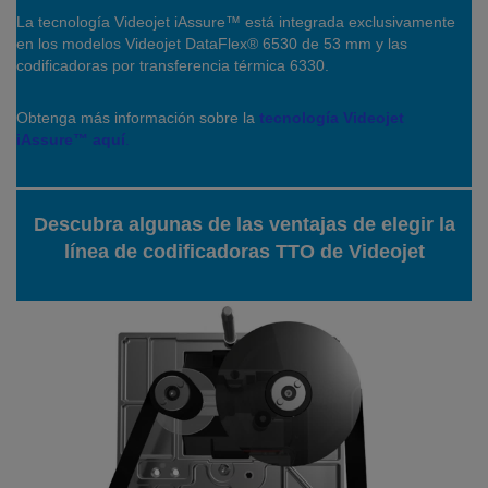
La tecnología Videojet iAssure™ está integrada exclusivamente
en los modelos Videojet DataFlex® 6530 de 53 mm y las
codificadoras por transferencia térmica 6330.
Obtenga más información sobre la
tecnología Videojet
iAssure™ aquí
.
Descubra algunas de las ventajas de elegir la
línea de codificadoras TTO de Videojet