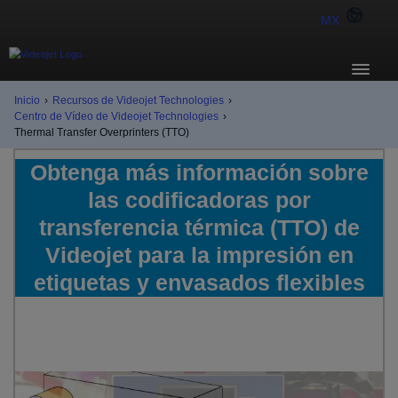
MX
Inicio
›
Recursos de Videojet Technologies
›
Centro de Vídeo de Videojet Technologies
›
Thermal Transfer Overprinters (TTO)
Obtenga más información sobre
las codificadoras por
transferencia térmica (TTO) de
Videojet para la impresión en
etiquetas y envasados flexibles