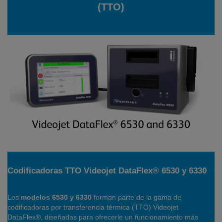
(TTO)
Codificadoras TTO Videojet DataFlex® 6530 y 6330
Los
modelos 6530 y 6330
forman parte de la gama de
codificadoras por transferencia térmica (TTO) Videojet
DataFlex®, diseñadas para ofrecerle un funcionamiento más