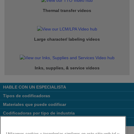
Thermal transfer videos
Large character/ labeling videos
Inks, supplies, & service
videos
HABLE CON UN ESPECIALISTA
Tipos de codificadoras
Materiales que puede codificar
Codificadoras por tipo de industria
Links Populares
Follow us on:
Utilizamos cookies y tecnologías similares en este sitio web tal y