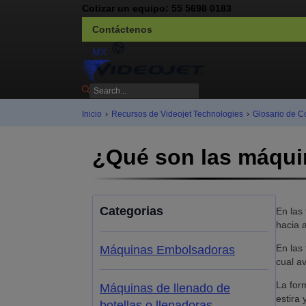
Cotizar un equipo: 55 5698 0183
Contáctenos
MX
Inicio
›
Recursos de Videojet Technologies
›
Glosario de C
¿Qué son las máqui
Categorias
En las 
hacia a
En las
Máquinas Embolsadoras
cual av
La for
Máquinas de llenado de
estira 
botellas o llenadoras