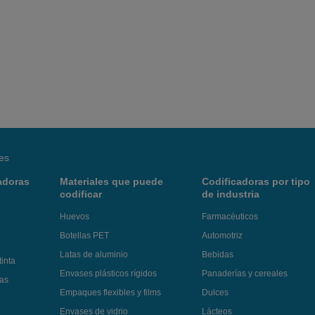
es
adoras
Materiales que puede
Codificadoras por tipo
codificar
de industria
Huevos
Farmacéuticos
Botellas PET
Automotriz
Latas de aluminio
Bebidas
tinta
Envases plásticos rígidos
Panaderías y cereales
jas
Empaques flexibles y films
Dulces
Envases de vidrio
Lácteos