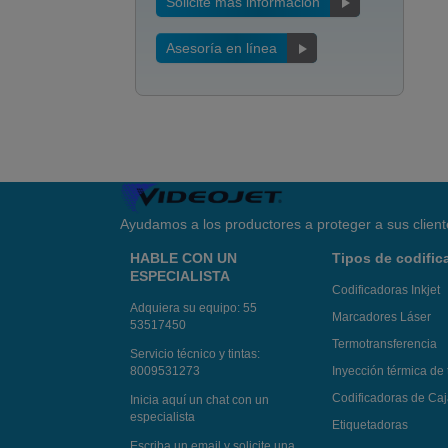
Solicite más información
Asesoría en línea
Ayudamos a los productores a proteger a sus client
HABLE CON UN
Tipos de codific
ESPECIALISTA
Codificadoras Inkjet
Adquiera su equipo:
55
Marcadores Láser
53517450
Termotransferencia
Servicio técnico y tintas:
8009531273
Inyección térmica de 
Codificadoras de Ca
Inicia aquí un chat con un
especialista
Etiquetadoras
Escriba un email y solicite una